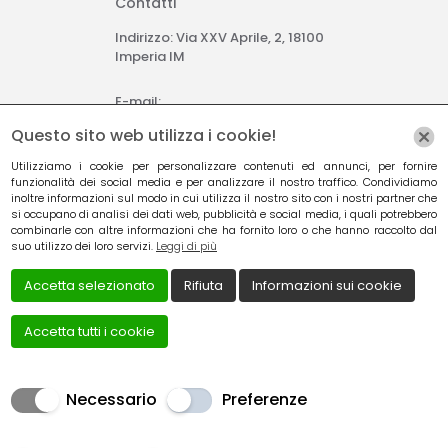
Contatti
Indirizzo: Via XXV Aprile, 2, 18100
Imperia IM
E-mail:
parrucchieraimmagineimperia@gmail.com
Questo sito web utilizza i cookie!
Tel: +39 018 329 6628
Utilizziamo i cookie per personalizzare contenuti ed annunci, per fornire
funzionalità dei social media e per analizzare il nostro traffico. Condividiamo
inoltre informazioni sul modo in cui utilizza il nostro sito con i nostri partner che
si occupano di analisi dei dati web, pubblicità e social media, i quali potrebbero
combinarle con altre informazioni che ha fornito loro o che hanno raccolto dal
suo utilizzo dei loro servizi.
Leggi di più
Privacy policy
/
Cookie Policy
Accetta selezionato
Rifiuta
Informazioni sui cookie
Accetta tutti i cookie
Necessario
Preferenze
Creato da
Local Web – Agenzia Web Marketing
Milano
Copyrights © 2024 Parrucchiera Immagine - P.
IVA 00684650088 | Tutti i diritti riservati.